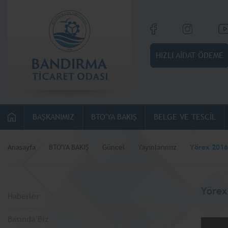
HIZLI AİDAT ÖDEME
BAŞKANIMIZ
BTO'YA BAKIŞ
BELGE VE TESCİL
Anasayfa
BTO'YA BAKIŞ
Güncel
Yayınlarımız
Yörex 2016 
Yörex
Haberler
Basında Biz