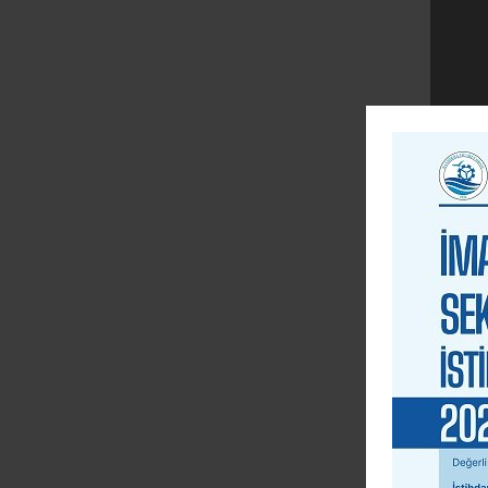
DİĞER
Faa