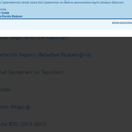
ılı Faaliyet
2015 Yılı Faaliyet
2014 Yılı Faaliyet
Raporu
Raporu
Raporu
nomi Raporları
acat Değerlendirme Raporları
ortacılık Raporu (Belediye Başkanlığına)
let Destekleri ve Teşvikleri
Kitabı
ıtım Kitapçığı
tle BTO (2013-2017)