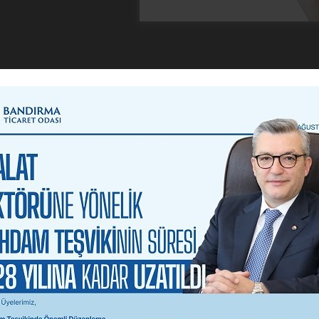
 YAYINLARIMIZ
liyet Raporları