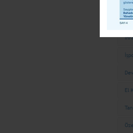
2016 Y
Eko
İhr
İşp
Dev
El 
Tan
Öze