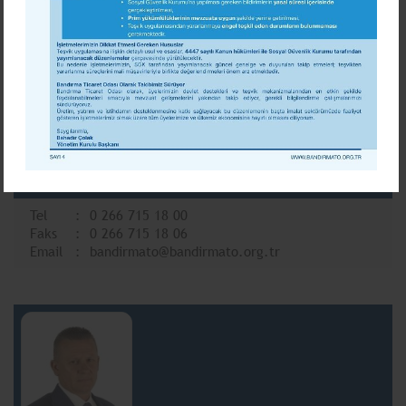
FATİH MEHMET ATAÇ
Yönetim Kurulu Üyesi
Tel
0 266 715 18 00
Faks
0 266 715 18 06
Email
bandirmato@bandirmato.org.tr