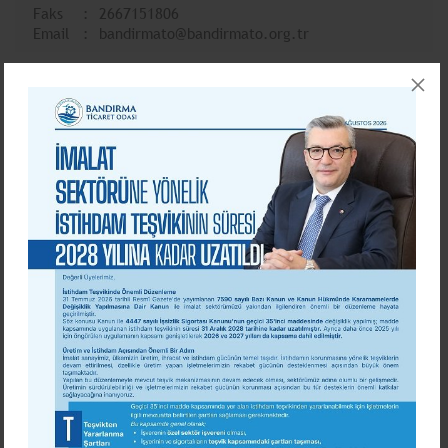
Faks
2667151806
Email
bandirmato@bandirmato.org.tr
EVREN ÇAPRAK
Yönetim Kurulu Üyesi
Tel
0266 715 18 00
Faks
0266 715 18 06
Email
bandirmato@bandirmato.org.tr