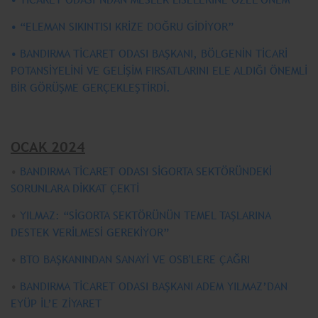
• “ELEMAN SIKINTISI KRİZE DOĞRU GİDİYOR”
• BANDIRMA TİCARET ODASI BAŞKANI, BÖLGENİN TİCARİ
POTANSİYELİNİ VE GELİŞİM FIRSATLARINI ELE ALDIĞI ÖNEMLİ
BİR GÖRÜŞME GERÇEKLEŞTİRDİ.
OCAK 2024
•
BANDIRMA TİCARET ODASI SİGORTA SEKTÖRÜNDEKİ
SORUNLARA DİKKAT ÇEKTİ
•
YILMAZ: “SİGORTA SEKTÖRÜNÜN TEMEL TAŞLARINA
DESTEK VERİLMESİ GEREKİYOR”
•
BTO BAŞKANINDAN SANAYİ VE OSB'LERE ÇAĞRI
•
BANDIRMA TİCARET ODASI BAŞKANI ADEM YILMAZ’DAN
EYÜP İL’E ZİYARET