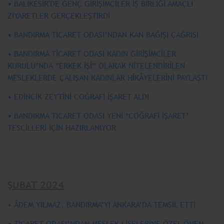
• BALIKESİR'DE GENÇ GİRİŞİMCİLER İŞ BİRLİĞİ AMAÇLI
ZİYARETLER GERÇEKLEŞTİRDİ
• BANDIRMA TİCARET ODASI’NDAN KAN BAĞIŞI ÇAĞRISI
• BANDIRMA TİCARET ODASI KADIN GİRİŞİMCİLER
KURULU’NDA ”ERKEK İŞİ” OLARAK NİTELENDİRİLEN
MESLEKLERDE ÇALIŞAN KADINLAR HİKÂYELERİNİ PAYLAŞTI.
• EDİNCİK ZEYTİNİ COĞRAFİ İŞARET ALDI
• BANDIRMA TİCARET ODASI YENİ ‘COĞRAFİ İŞARET’
TESCİLLERİ İÇİN HAZIRLANIYOR
ŞUBAT 2024
•
ÂDEM YILMAZ, BANDIRMA’YI ANKARA’DA TEMSİL ETTİ
• TİCARET ODASI’NDAN MESLEK LİSELERİNE ÖZEL ÖNEM