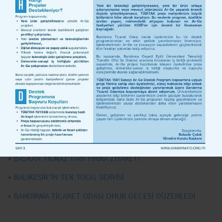
• BANDIRMA TİCARET ODASI YENİ BİR COĞRAFİ İŞARETLİ
ÜRÜN İÇİN ÇALIŞMALARA BAŞLADI
• BANDIRMA TİCARET ODASI, ÇİN YATIRIMLARINA TALİP
OLUYOR: BANDIRMA’NIN GÜCÜNÜ GÖSTERME VAKTİ
HAZİRAN 2024
• AK PARTİ BALIKESİR MİLLETVEKİLİ ÖZTAYLAN’DAN TURİZM
İÇİN ÖNEMLİ ADIMLAR
• “KADIN İSTİHDAMI ARTACAK”
• BAŞKAN YILMAZ’DAN FİRMA ZİYARETİ
• BALIKESİR’İN TEK TOGG SERVİSİ
• BANDIRMA TİCARET ODASI ONUR GECESİ DÜZENLEDİ