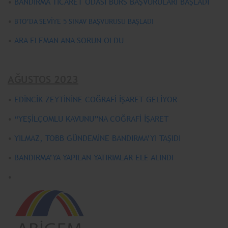
•
BANDIRMA TİCARET ODASI BURS BAŞVURULARI BAŞLADI
•
BTO’DA SEVİYE 5 SINAV BAŞVURUSU BAŞLADI
•
ARA ELEMAN ANA SORUN OLDU
AĞUSTOS 2023
•
EDİNCİK ZEYTİNİNE COĞRAFİ İŞARET GELİYOR
•
“YEŞİLÇOMLU KAVUNU”NA COĞRAFİ İŞARET
•
YILMAZ, TOBB GÜNDEMİNE BANDIRMA’YI TAŞIDI
•
BANDIRMA’YA YAPILAN YATIRIMLAR ELE ALINDI
•