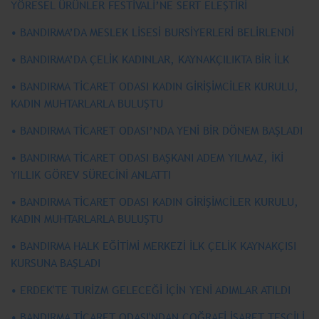
YÖRESEL ÜRÜNLER FESTİVALİ’NE SERT ELEŞTİRİ
• BANDIRMA’DA MESLEK LİSESİ BURSİYERLERİ BELİRLENDİ
• BANDIRMA’DA ÇELİK KADINLAR, KAYNAKÇILIKTA BİR İLK
• BANDIRMA TİCARET ODASI KADIN GİRİŞİMCİLER KURULU,
KADIN MUHTARLARLA BULUŞTU
• BANDIRMA TİCARET ODASI’NDA YENİ BİR DÖNEM BAŞLADI
• BANDIRMA TİCARET ODASI BAŞKANI ADEM YILMAZ, İKİ
YILLIK GÖREV SÜRECİNİ ANLATTI
• BANDIRMA TİCARET ODASI KADIN GİRİŞİMCİLER KURULU,
KADIN MUHTARLARLA BULUŞTU
• BANDIRMA HALK EĞİTİMİ MERKEZİ İLK ÇELİK KAYNAKÇISI
KURSUNA BAŞLADI
• ERDEK'TE TURİZM GELECEĞİ İÇİN YENİ ADIMLAR ATILDI
• BANDIRMA TİCARET ODASI'NDAN COĞRAFİ İŞARET TESCİLİ