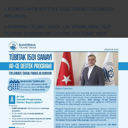
• KYZİKOS ANTİK KENTİ İLE İLGİLİ ÖNEMLİ GELİŞMELER
PAYLAŞILDI
• BANDIRMA TİCARET ODASI, ÇİN YATIRIMLARINA TALİP
OLUYOR: BANDIRMA'NIN GÜCÜNÜ GÖSTERME VAKTİ
• BANDIRMA TİCARET ODASI VE GMKA’DAN SERBEST BÖLGE
ATAĞI
• BANDIRMA TİCARET ODASI, ÇİN YATIRIMLARINA TALİP
OLUYOR: BANDIRMA’NIN GÜCÜNÜ GÖSTERME VAKTİ
• “KAPIDAĞ YARIMADASI VE ERDEK’İ YAŞAM MERKEZİ
HALİNE GETİRECEK ÇALIŞMALARA BAŞLADIK”
• KYZİKOS ANTİK KENTİ’NDE 2024 KAZI ÇALIŞMALARI
BAŞLADI
• BANDIRMA TİCARET ODASI, ÇİN YATIRIMLARINA TALİP
OLUYOR: BANDIRMA'NIN GÜCÜNÜ GÖSTERME VAKTİ