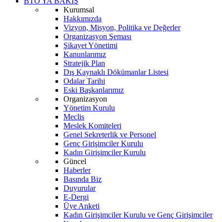
BTO'YA BAKIŞ
Kurumsal
Hakkımızda
Vizyon, Misyon, Politika ve Değerler
Organizasyon Şeması
Şikayet Yönetimi
Kanunlarımız
Stratejik Plan
Dış Kaynaklı Dökümanlar Listesi
Odalar Tarihi
Eski Başkanlarımız
Organizasyon
Yönetim Kurulu
Meclis
Meslek Komiteleri
Genel Sekreterlik ve Personel
Genç Girişimciler Kurulu
Kadın Girişimciler Kurulu
Güncel
Haberler
Basında Biz
Duyurular
E-Dergi
Üye Anketi
Kadın Girişimciler Kurulu ve Genç Girişimciler