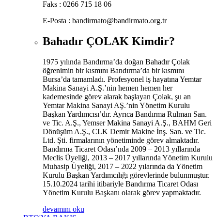
Faks :
0266 715 18 06
E-Posta :
bandirmato@bandirmato.org.tr
Bahadır ÇOLAK Kimdir?
​1975 yılında Bandırma’da doğan Bahadır Çolak
öğrenimin bir kısmını Bandırma’da bir kısmını
Bursa’da tamamladı. Profesyonel iş hayatına Yemtar
Makina Sanayi A.Ş.’nin hemen hemen her
kademesinde görev alarak başlayan Çolak, şu an
Yemtar Makina Sanayi AŞ.’nin Yönetim Kurulu
Başkan Yardımcısı’dır. Ayrıca Bandırma Rulman San.
ve Tic. A.Ş., Yemser Makina Sanayi A.Ş., BAHM Geri
Dönüşüm A.Ş., CLK Demir Makine İnş. San. ve Tic.
Ltd. Şti. firmalarının yönetiminde görev almaktadır.
Bandırma Ticaret Odası’nda 2009 – 2013 yıllarında
Meclis Üyeliği, 2013 – 2017 yıllarında Yönetim Kurulu
Muhasip Üyeliği, 2017 – 2022 yılarında da Yönetim
Kurulu Başkan Yardımcılığı görevlerinde bulunmuştur.
15.10.2024 tarihi itibariyle Bandırma Ticaret Odası
Yönetim Kurulu Başkanı olarak görev yapmaktadır.
devamını oku