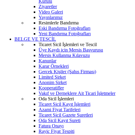
Kurulu
Ziyaretler
Video Galeri
Yayınlarımız
Resimlerle Bandırma
Eski Bandırma Fotoğrafları
Yeni Bandırma Fotoğrafları
BELGE VE TESCİL
Ticaret Sicil İşlemleri ve Tescil
Üye Kaydı için Mersis Başvurusu
Mersis Kullanma Kılavuzu
Kanunlar
Karar Örnekleri
Gerçek Kişiler (Şahıs Firması)
Limited Şirket
Anonim Şirket
Kooperatifler
Vakıf ve Derneklere Ait Ticari İşletmeler
Oda Sicil İşlemleri
Ticaret Sicil Kayıt İşlemleri
Azami Fiyat Tarifeleri
Ticaret Sicil Gazete Suretleri
Oda Sicil Kayıt Sureti
Fatura Onayı
Rayiç Fiyat Tespiti