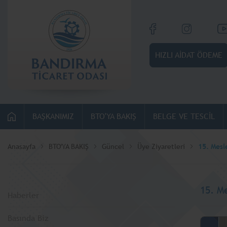
HIZLI AİDAT ÖDEME
BAŞKANIMIZ
BTO'YA BAKIŞ
BELGE VE TESCİL
Anasayfa
BTO'YA BAKIŞ
Güncel
Üye Ziyaretleri
15. Mesl
15. M
Haberler
Basında Biz