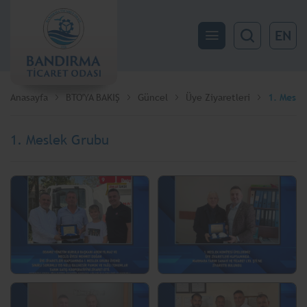
EN
Anasayfa
BTO'YA BAKIŞ
Güncel
Üye Ziyaretleri
1. Mesle
1. Meslek Grubu