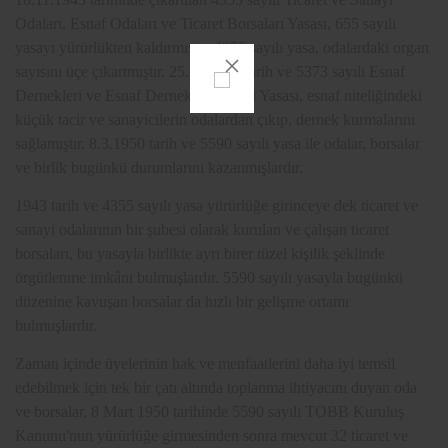
Odaları, Esnaf Odaları ve Ticaret Borsaları Yasası, 655 sayılı
yasayı yürürlükten kaldırmıştır. 4355 sayılı yasa, odalardaki organ
sayısını üçe çıkartmıştır. 25.04.1949 tarih ve 5373 sayılı Esnaf
Dernekleri ve Esnaf Dernekleri Birliği Yasası, esnaf niteliğindeki
küçük tacir ve sanayicilerin odalardan çıkıp, dernek kurmalarını
sağlamıştır. 8.3.1950 tarih ve 5590 sayılı yasa ile odalar, borsalar
ve birlik bugünkü durumlarını kazanmışlardır.
1943 tarih ve 4355 sayılı yasa yürürlüğe girinceye dek ticaret ve
sanayi odalarının bir şubesi olarak kurulan ve çalışan ticaret
borsaları, bu yasayla birlikte ayrı birer tüzel kişilik şeklinde
örgütlenme imkânı bulmuşlardır. 5590 sayılı yasayla bugünkü
düzenine kavuşan borsalar da hızlı bir gelişme ortamı
bulmuşlardır.
Zaman içinde üyelerinin hak ve menfaatlerini daha iyi temsil
edebilmek için tek bir çatı altında toplanma ihtiyacını duyan oda
ve borsalar, 8 Mart 1950 tarihinde 5590 sayılı TOBB Kuruluş
Kanunu'nun yürürlüğe girmesinden sonra mevcut 32 ticaret ve