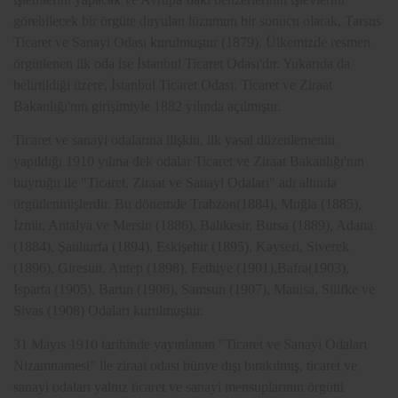
görebilecek bir örgüte duyulan lüzumun bir sonucu olarak, Tarsus
Ticaret ve Sanayi Odası kurulmuştur (1879). Ülkemizde resmen
örgütlenen ilk oda ise İstanbul Ticaret Odası'dır. Yukarıda da
belirtildiği üzere, İstanbul Ticaret Odası, Ticaret ve Ziraat
Bakanlığı'nın girişimiyle 1882 yılında açılmıştır.
Ticaret ve sanayi odalarına ilişkin, ilk yasal düzenlemenin
yapıldığı 1910 yılına dek odalar Ticaret ve Ziraat Bakanlığı'nın
buyruğu ile "Ticaret, Ziraat ve Sanayi Odaları" adı altında
örgütlenmişlerdir. Bu dönemde Trabzon(1884), Muğla (1885),
İzmir, Antalya ve Mersin (1886), Balıkesir, Bursa (1889), Adana
(1884), Şanlıurfa (1894), Eskişehir (1895), Kayseri, Siverek
(1896), Giresun, Antep (1898), Fethiye (1901),Bafra(1903),
Isparta (1905), Bartın (1906), Samsun (1907), Manisa, Silifke ve
Sivas (1908) Odaları kurulmuştur.
31 Mayıs 1910 tarihinde yayınlanan "Ticaret ve Sanayi Odaları
Nizamnamesi" ile ziraat odası bünye dışı bırakılmış, ticaret ve
sanayi odaları yalnız ticaret ve sanayi mensuplarının örgütü