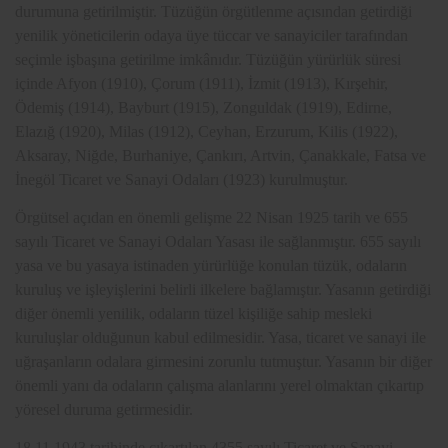
durumuna getirilmiştir. Tüzüğün örgütlenme açısından getirdiği
yenilik yöneticilerin odaya üye tüccar ve sanayiciler tarafından
seçimle işbaşına getirilme imkânıdır. Tüzüğün yürürlük süresi
içinde Afyon (1910), Çorum (1911), İzmit (1913), Kırşehir,
Ödemiş (1914), Bayburt (1915), Zonguldak (1919), Edirne,
Elazığ (1920), Milas (1912), Ceyhan, Erzurum, Kilis (1922),
Aksaray, Niğde, Burhaniye, Çankırı, Artvin, Çanakkale, Fatsa ve
İnegöl Ticaret ve Sanayi Odaları (1923) kurulmuştur.
Örgütsel açıdan en önemli gelişme 22 Nisan 1925 tarih ve 655
sayılı Ticaret ve Sanayi Odaları Yasası ile sağlanmıştır. 655 sayılı
yasa ve bu yasaya istinaden yürürlüğe konulan tüzük, odaların
kuruluş ve işleyişlerini belirli ilkelere bağlamıştır. Yasanın getirdiği
diğer önemli yenilik, odaların tüzel kişiliğe sahip mesleki
kuruluşlar olduğunun kabul edilmesidir. Yasa, ticaret ve sanayi ile
uğraşanların odalara girmesini zorunlu tutmuştur. Yasanın bir diğer
önemli yanı da odaların çalışma alanlarını yerel olmaktan çıkartıp
yöresel duruma getirmesidir.
18.11.1943 tarihinde çıkartılan 4355 sayılı Ticaret ve Sanayi