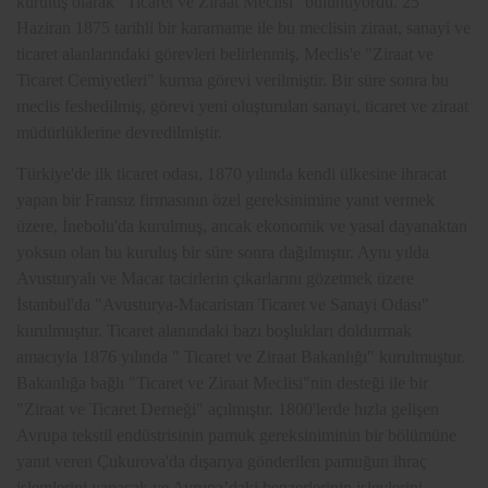
kuruluş olarak "Ticaret ve Ziraat Meclisi" bulunuyordu. 25
Haziran 1875 tarihli bir kararname ile bu meclisin ziraat, sanayi ve
ticaret alanlarındaki görevleri belirlenmiş, Meclis'e "Ziraat ve
Ticaret Cemiyetleri" kurma görevi verilmiştir. Bir süre sonra bu
meclis feshedilmiş, görevi yeni oluşturulan sanayi, ticaret ve ziraat
müdürlüklerine devredilmiştir.
Türkiye'de ilk ticaret odası, 1870 yılında kendi ülkesine ihracat
yapan bir Fransız firmasının özel gereksinimine yanıt vermek
üzere, İnebolu'da kurulmuş, ancak ekonomik ve yasal dayanaktan
yoksun olan bu kuruluş bir süre sonra dağılmıştır. Aynı yılda
Avusturyalı ve Macar tacirlerin çıkarlarını gözetmek üzere
İstanbul'da "Avusturya-Macaristan Ticaret ve Sanayi Odası"
kurulmuştur. Ticaret alanındaki bazı boşlukları doldurmak
amacıyla 1876 yılında " Ticaret ve Ziraat Bakanlığı" kurulmuştur.
Bakanlığa bağlı "Ticaret ve Ziraat Meclisi"nin desteği ile bir
"Ziraat ve Ticaret Derneği" açılmıştır. 1800'lerde hızla gelişen
Avrupa tekstil endüstrisinin pamuk gereksiniminin bir bölümüne
yanıt veren Çukurova'da dışarıya gönderilen pamuğun ihraç
işlemlerini yapacak ve Avrupa’daki benzerlerinin işlevlerini