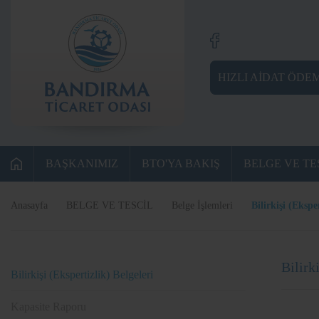
HIZLI AİDAT ÖDE
BAŞKANIMIZ
BTO'YA BAKIŞ
BELGE VE TE
Anasayfa
BELGE VE TESCİL
Belge İşlemleri
Bilirkişi (Ekspe
Bilirk
Bilirkişi (Ekspertizlik) Belgeleri
Kapasite Raporu