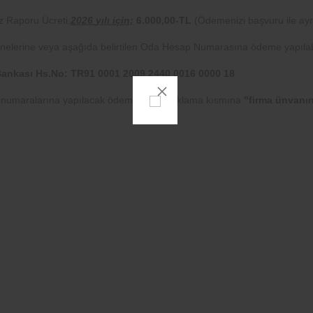
z Raporu Ücreti,
2026
yılı için;
6.000,00-TL
(Ödemenizi başvuru ile ay
elerine veya aşağıda belirtilen Oda Hesap Numarasına ödeme yapılabi
Bankası Hs.No: TR91 0001 2009 2440 0016 0000 18
 numaralarına yapılacak ödemelerde açıklama kısmına
"firma ünvanın