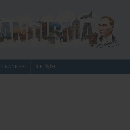
Gİ BANKASI
İLETİŞİM