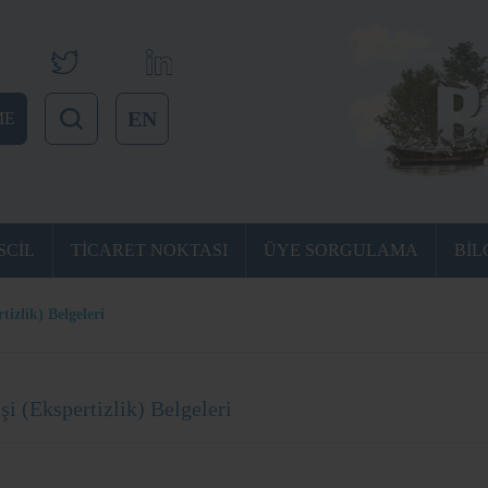
EN
ME
SCİL
TİCARET NOKTASI
ÜYE SORGULAMA
BİL
rtizlik) Belgeleri
işi (Ekspertizlik) Belgeleri