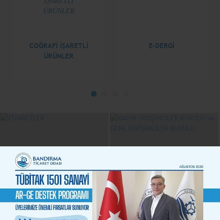
COĞRAFİ İŞARETLİ
E-DERGİ
ÜRÜNLER
KADIN GİRİŞİMCİLER
KURULU ve GENÇ
ZİYARETLER
GİRİŞİMCİLER KURULU