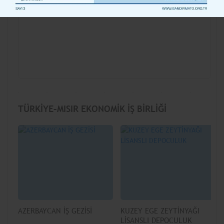
TÜRKİYE–MISIR EKONOMİK İŞ BİRLİĞİ
PROGRAMI
AZERBAYCAN İŞ GEZİSİ
KUZEY EGE ZEYTİNYAĞI
LİSANSLI DEPOCULUK