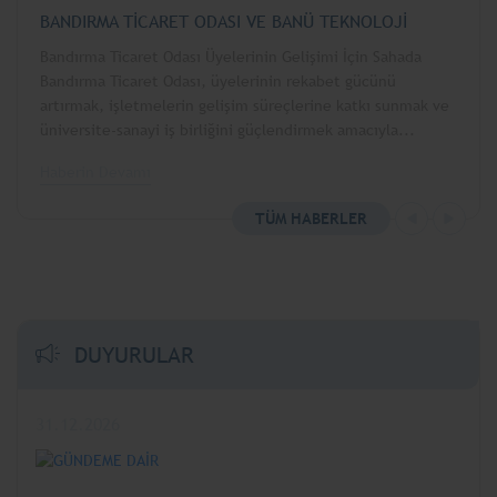
BANDIRMA TİCARET ODASI VE BANÜ TEKNOLOJİ
BA
TRANSFER OFİSİ İŞ BİRLİĞİNDE GERÇEKLEŞTİRİLEN
OF
Bandırma Ticaret Odası Üyelerinin Gelişimi İçin Sahada
Ba
ÜYE ZİYARETLERİ BEŞTEKNİK PLASTİK İLE DEVAM ETTİ
Zİ
Bandırma Ticaret Odası, üyelerinin rekabet gücünü
Ba
artırmak, işletmelerin gelişim süreçlerine katkı sunmak ve
ar
üniversite-sanayi iş birliğini güçlendirmek amacıyla...
ve
06.08.2026
03
Haberin Devamı
Ha
TÜM HABERLER
DUYURULAR
31.12.2026