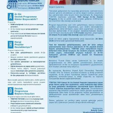
ÜYE İNDİRİM
ANLAŞMALARI
YAYINLARIMIZ
FOTO GALERİ