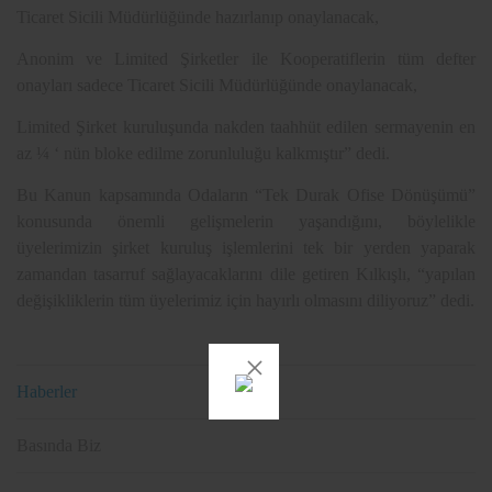
Ticaret Sicili Müdürlüğünde hazırlanıp onaylanacak,
Anonim ve Limited Şirketler ile Kooperatiflerin tüm defter
onayları sadece Ticaret Sicili Müdürlüğünde onaylanacak,
Limited Şirket kuruluşunda nakden taahhüt edilen sermayenin en
az ¼ ‘ nün bloke edilme zorunluluğu kalkmıştır” dedi.
Bu Kanun kapsamında Odaların “Tek Durak Ofise Dönüşümü”
konusunda önemli gelişmelerin yaşandığını, böylelikle
üyelerimizin şirket kuruluş işlemlerini tek bir yerden yaparak
zamandan tasarruf sağlayacaklarını dile getiren Kılkışlı, “yapılan
değişikliklerin tüm üyelerimiz için hayırlı olmasını diliyoruz” dedi.
Haberler
Basında Biz