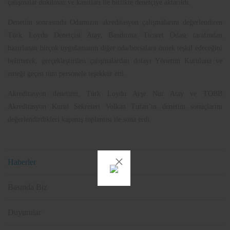
çalışmalar doküman ve kanıtları ile birlikte denetçiye aktarıldı.
Denetim sonrasında Odamızın akreditasyon çalışmalarını değerlendiren
Türk Loydu Denetçisi Atay, Bandırma Ticaret Odası tarafından
hazırlanan birçok uygulamanın diğer oda/borsalara örnek teşkil edeceğini
belirterek, gerçekleştirilen çalışmalardan dolayı Yönetim Kuruluna ve
emeği geçen tüm personele teşekkür etti.
Akreditasyon denetimi, Türk Loydu Ayşe Nur Atay ve TOBB
Akreditasyon Kurul Sekreteri Volkan Tufan’ın denetim sonuçlarını
değerlendirdikleri kapanış toplantısı ile sona erdi.
Haberler
Basında Biz
Duyurular