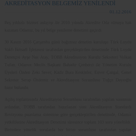
AKREDİTASYON BELGEMİZ YENİLENDİ
01.12.2016
Beş yıldızlı hizmet anlayışı ile 2010 yılında Akredite Oda olmaya hak
kazanan Odamız, bu yıl belge yenileme denetimi geçirdi.
30 Kasım 2016 Çarşamba günü bağımsız denetim kuruluşu Türk Loydu
Vakfı İktisadi İşletmesi tarafından gerçekleştirilen denetimde Türk Loydu
Denetçisi Ayşe Nur Atay, TOBB Akreditasyon Kurulu Sekreteri Volkan
Tufan, Odamız Meclis Başkanı Bahadır Çenberci ile Yönetim Kurulu
Üyeleri Özden Zeki Sever, Kadir Bora Keskinler, Enver Çangal, Genel
Sekreter Serap Özdemir ve Akreditasyon Sorumlusu Tuğçe Dayıoğlu
hazır bulundu.
Açılış toplantısında Akreditasyon Sorumlusu tarafından yapılan sunumun
ardından, TOBB tarafından hazırlanan yeni Akreditasyon Standardı
Revizyonu puanlama sistemine göre gerçekleştirilen denetimde, Odamız
yetkililerine Akreditasyon Denetimi süresince toplam 103 soru yöneltildi.
Birimlere yönelik sorularda her birim sorumlusu tarafından yapılan