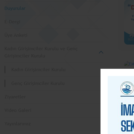
Duyurular
E-Dergi
Üye Anketi
Kadın Girişimciler Kurulu ve Genç
Girişimciler Kurulu
Kadın Girişimciler Kurulu
Genç Girişimciler Kurulu
Ziyaretler
Video Galeri
Yayınlarımız