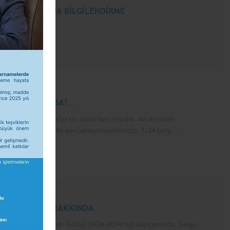
ETDS) HAKKINDA BİLGİLENDİRME
AMASI YAYINDA!..
talleşme sürecimizi bir adım ileri taşıdık. Artık mobil
 kolay" bir şekilde gerçekleştirebilirsiniz: 7/24 belg...
RME WEBİNARI HAKKINDA
recek olan Yerli Malı Tebliği (SGM-2024/10) kapsamında, belge