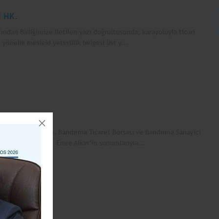
I HK.
ından Birliğimize iletilen yazı doğrultusunda; karayoluyla ticari
yönelik mesleki yeterlilik belgesi üst y...
ERANSI
ırma Ticaret Odası, Bandırma Ticaret Borsası ve Bandırma Sanayici
Ekonomist Prof. Dr. Emre Alkin’in sunumlarıyla...