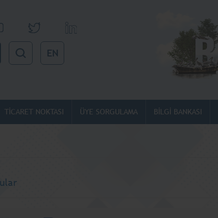
EN
TİCARET NOKTASI
ÜYE SORGULAMA
BİLGİ BANKASI
ular