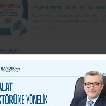
MESLEKİ YETERLİLİK BELGESİ YAŞ SINIR
Sayın Üyemiz, Ulaştırma ve Altyapı Bakanlığı taraf
amaçlı yük ve yolcu taşımacılığı yapan sürücülere 
14 Ocak 2026
EMRE ALKİN İLE "2026 VE ÖTESİ" KONF
“2026 ve Ötesi” Konferansı’na Davetlisiniz! Band
ve İş İnsanları Derneği iş birliğiyle düzenlenen, 
12 Ocak 2026