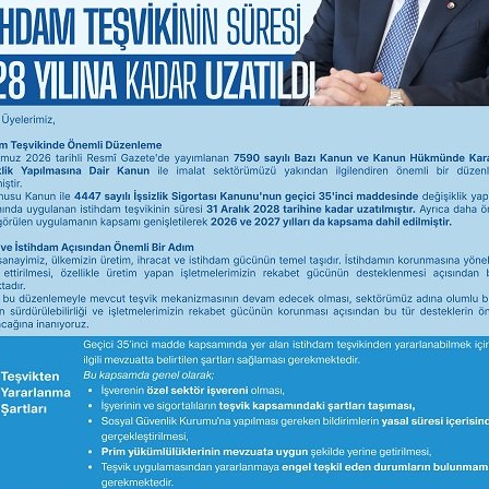
ELEKTRONİK TİCARİ DEFTER SİSTEMİ (
7 Ocak 2026
BANDIRMA TİCARET ODASI MOBİL UYGUL
Değerli Üyemiz, Bandırma Ticaret Odası olarak diji
uygulamamız üzerinden birçok işlemi "7/24 hızlı ve
5 Ocak 2026
YERLİ MALI TEBLİĞ FİRMA BİLGİLENDİ
Sayın Üyemiz, 1 Ocak 2026 tarihinde yürürlüğe gi