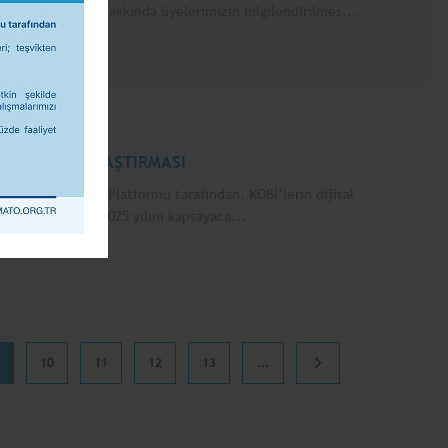
 değişiklikler hakkında üyelerimizin bilgilendirilmes...
 DÖNÜŞÜMÜ ARAŞTIRMASI
eren Akıllı KOBİ Platformu tarafından, KOBİ’lerin dijital
len araştırma, 2025 yılını kapsayaca...
10
11
12
13
...