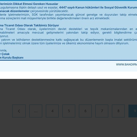
başvuru ve inceleme süreçlerinde meydana gelecek
18 Aralık 2025
AKILLI KOBİ 2025 KOBİ'LERİN DİJİTAL
Sayın Üyemiz, Birliğimiz himayesinde faaliyet göst
dönüşüm süreçlerini analiz etmek amacıyla yürütü
18 Aralık 2025
...
4
5
6
7
8
9