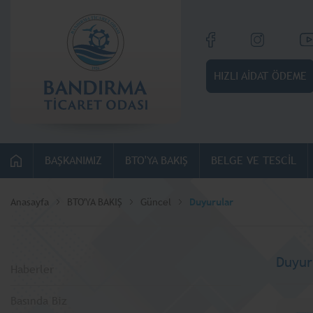
HIZLI AİDAT ÖDEME
BAŞKANIMIZ
BTO'YA BAKIŞ
BELGE VE TESCİL
Anasayfa
BTO'YA BAKIŞ
Güncel
Duyurular
Duyur
Haberler
Basında Biz