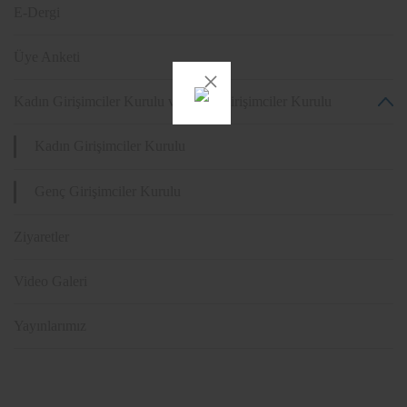
E-Dergi
Üye Anketi
Kadın Girişimciler Kurulu ve Genç Girişimciler Kurulu
Kadın Girişimciler Kurulu
Genç Girişimciler Kurulu
Ziyaretler
Video Galeri
Yayınlarımız