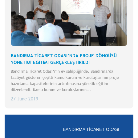
BANDIRMA TİCARET ODASI’NDA PROJE DÖNGÜSÜ
YÖNETİMİ EĞİTİMİ GERÇEKLEŞTİRİLDİ
Bandırma Ticaret Odası’nın ev sahipliğinde, Bandırma’da
faaliyet gösteren çeşitli kamu kurum ve kuruluşlarının proje
hazırlama kapasitelerinin artırılmasına yönelik eğitim
düzenlendi. Kamu kurum ve kuruluşlarının...
27 June 2019
BANDIRMA TİCARET ODASI